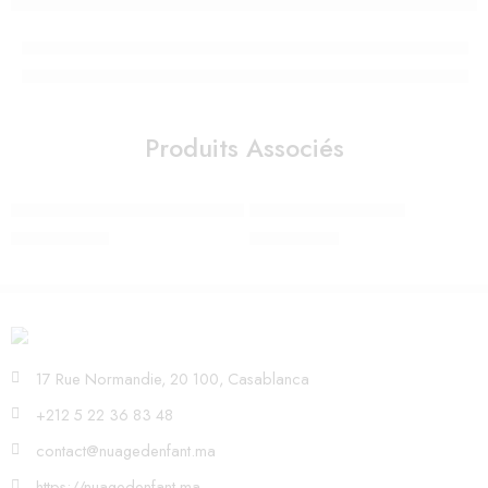
Produits Associés
Cocoon Doomoo Tetra Jersey Terracotta
CAPE DE BAIN BAMBI
1.350,00
Dhs
449,00
Dhs
17 Rue Normandie, 20 100, Casablanca
+212 5 22 36 83 48
contact@nuagedenfant.ma
https://nuagedenfant.ma