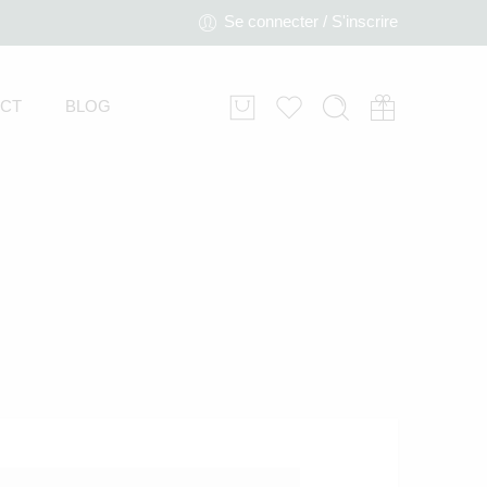
Se connecter / S'inscrire
CT
BLOG
Cale bébé – Baby