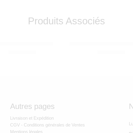
Produits Associés
O
BABYGO
oon Doomoo Chiné Pink
Lit parapluie SLEEPERS 
1.350,00
Dhs
1.290,00
Dhs
Autres pages
N
Livraison et Expédition
Lu
CGV - Conditions générales de Ventes
Mentions légales