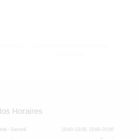
RED CASTLE
MOONSTARS BLEU
Cocoonababy Blanc Red Castle
SOLDE ÉPUISÉ
2.090,00
Dhs
os Horaires
ndi - Samedi
10:00–13:00, 15:00–20:00