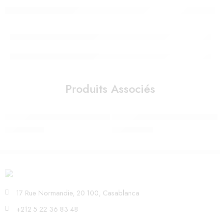
Produits Associés
Lanterne ReVOLUTION 2.0 – Savane – Bluetooth, Musicale, Détec
Veilleuse chat (USB) APRÈS LA PL
980,00
Dhs
490,00
Dhs
17 Rue Normandie, 20 100, Casablanca
+212 5 22 36 83 48