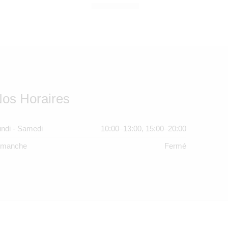
SOLDE ÉPUISÉ
7.190,00
Dhs
os Horaires
ndi - Samedi
10:00–13:00, 15:00–20:00
imanche
Fermé