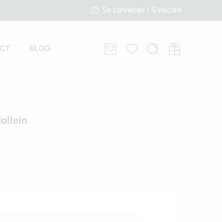
Se connecter / S'inscrire
CT
BLOG
ollein
ouverture Berceau