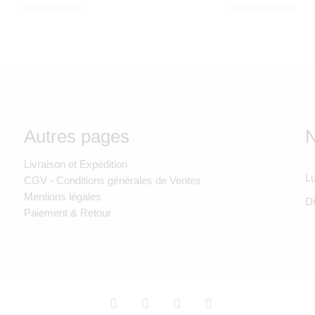
1.350,00
Dhs
1.290,00
Dhs
Autres pages
N
Livraison et Expédition
Lu
CGV - Conditions générales de Ventes
Mentions légales
D
Paiement & Retour