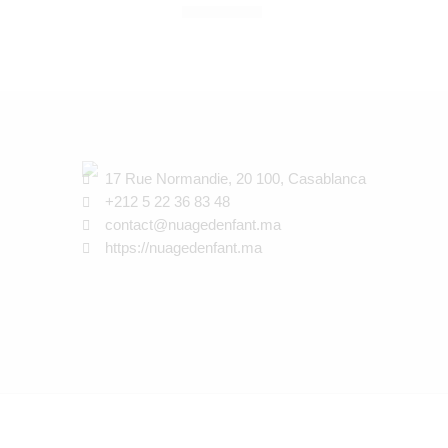
260,00
Dhs
17 Rue Normandie, 20 100, Casablanca
+212 5 22 36 83 48
contact@nuagedenfant.ma
https://nuagedenfant.ma