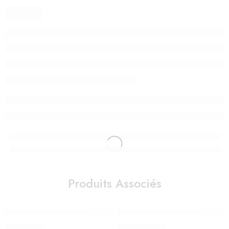
Produits Associés
ALESE EPONGE BLANC 60*120 cm
Cododo 2 en 1 Nanna Oh Blanc 
150,00
Dhs
2.590,00
Dhs