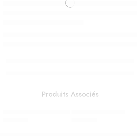
Produits Associés
Veilleuse – Lanterne ReVOLUTION 2.0 – Princesse – Bluetooth, M
Sticker mural, Plumes rose
980,00
Dhs
290,00
Dhs