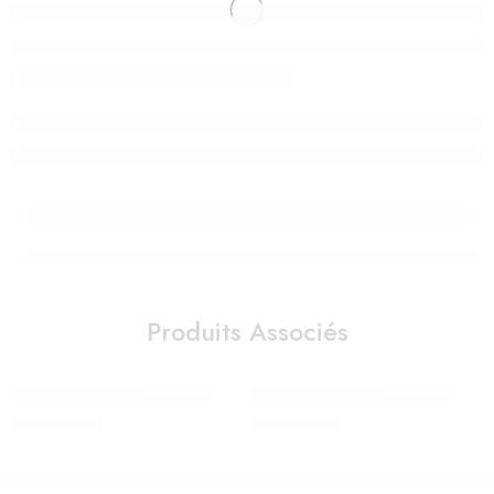
Produits Associés
Veilleuse chat (USB) APRÈS LA PLUIE
Veilleuse – Lanterne ReVOLUTION
490,00
Dhs
980,00
Dhs