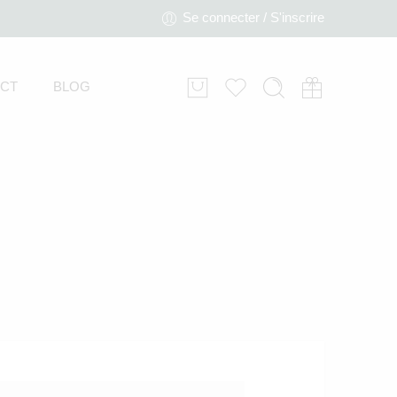
Se connecter / S'inscrire
CT
BLOG
Stickers écureuil