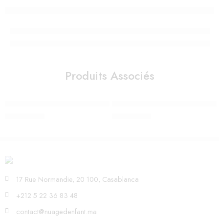
Produits Associés
Sticker mural Forêt, biche et animaux
SNUFFY FIRST LIGHT – MR MARI
290,00
Dhs
980,00
Dhs
17 Rue Normandie, 20 100, Casablanca
+212 5 22 36 83 48
contact@nuagedenfant.ma