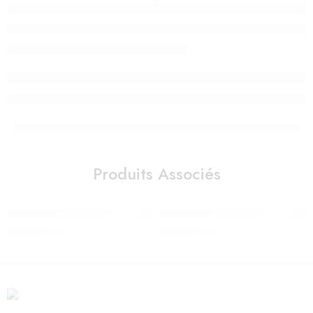
Produits Associés
Voiture de course GM Police – Vilac
Peluche musicale Koala à suspen
390,00
Dhs
690,00
Dhs