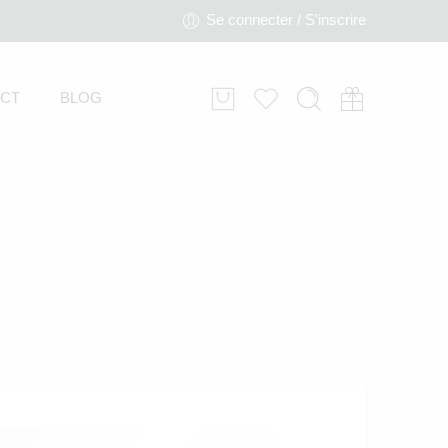
Se connecter / S'inscrire
CT
BLOG
Boite à Musique