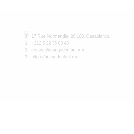
17 Rue Normandie, 20 100, Casablanca
+212 5 22 36 83 48
contact@nuagedenfant.ma
https://nuagedenfant.ma