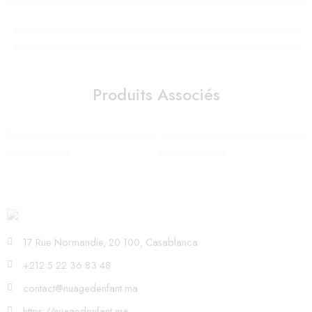
Produits Associés
Cocoon Doomoo Blue Grey Moon
Cododo 2 en 1 Nanna Oh Blanc 
1.350,00
Dhs
2.590,00
Dhs
17 Rue Normandie, 20 100, Casablanca
+212 5 22 36 83 48
contact@nuagedenfant.ma
https://nuagedenfant.ma