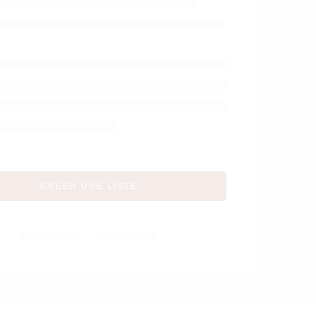
coussin et rinser
Beige fané –
Twistshake
CRÉER UNE LISTE
Partager