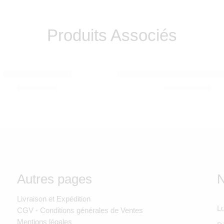
Produits Associés
ND
NOSIBOO
ansinoh
BABY KIT CANDY
Mouche bébé électrique Nos
300,00
Dhs
1.550,00
Dhs
Autres pages
N
Livraison et Expédition
Lu
CGV - Conditions générales de Ventes
Mentions légales