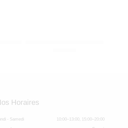
SUAVINEX
iboo Pro 2 Gris
Trousse de soin Set Manucure Rose
SOLDE ÉPUISÉ
345,00
Dhs
os Horaires
ndi - Samedi
10:00–13:00, 15:00–20:00