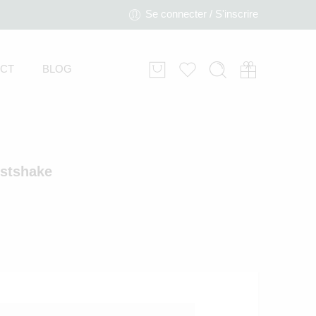
Se connecter / S'inscrire
CT
BLOG
istshake
ack baignoire avec