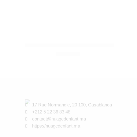
LANSINOH
MINILA
Coussinets d’Allaitement Jetables 60 pièces – L
199,00
Dhs
17 Rue Normandie, 20 100, Casablanca
+212 5 22 36 83 48
contact@nuagedenfant.ma
https://nuagedenfant.ma