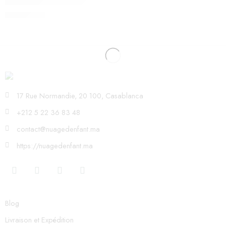
COUSSIN DE BAIN TINEO – candide
550,00
Dhs
17 Rue Normandie, 20 100, Casablanca
+212 5 22 36 83 48
contact@nuagedenfant.ma
https://nuagedenfant.ma
Blog
Livraison et Expédition