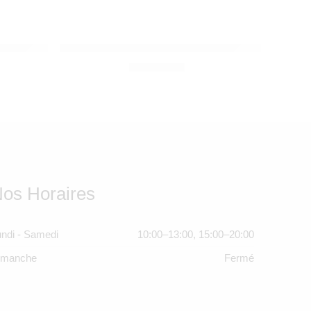
TROUSSELIER
AGE PINK
Veilleuse – Lanterne ReVOLUTION 2.0 – Balleri
980,00
Dhs
os Horaires
ndi - Samedi
10:00–13:00, 15:00–20:00
imanche
Fermé