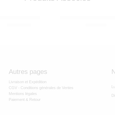
IA
EGMONT TOYS
LS
NANUK – MR MARIA
LAMPE JELLY OURS VINT
SOLDE ÉPUISÉ
1.850,00
Dhs
980,00
Dhs
Autres pages
N
Livraison et Expédition
Lu
CGV - Conditions générales de Ventes
Mentions légales
D
Paiement & Retour