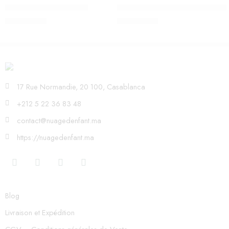
Peluche d’activités Zimba
PETIT CÂLIN SOUPLE 36 CM M
690,00
Dhs
590,00
Dhs
17 Rue Normandie, 20 100, Casablanca
+212 5 22 36 83 48
contact@nuagedenfant.ma
https://nuagedenfant.ma
Blog
Livraison et Expédition