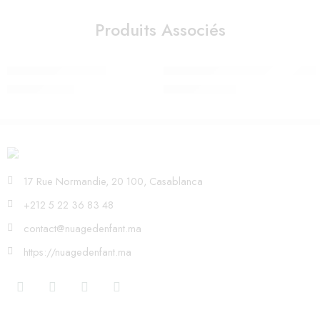
Produits Associés
Libelle 2 Ocean Blue
Poussette MIOS Rosegold Mirag
3.500,00
Dhs
10.250,00
Dhs
17 Rue Normandie, 20 100, Casablanca
+212 5 22 36 83 48
contact@nuagedenfant.ma
https://nuagedenfant.ma