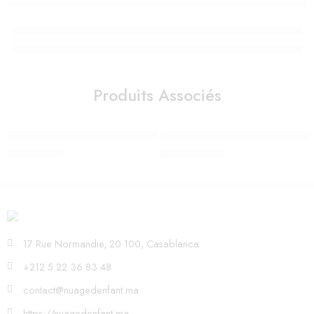
Produits Associés
Sac à dos Licorne – Skip Hop – Back to School
Sac à langer Bleu marine Genèv
289,00
Dhs
1.290,00
Dhs
17 Rue Normandie, 20 100, Casablanca
+212 5 22 36 83 48
contact@nuagedenfant.ma
https://nuagedenfant.ma