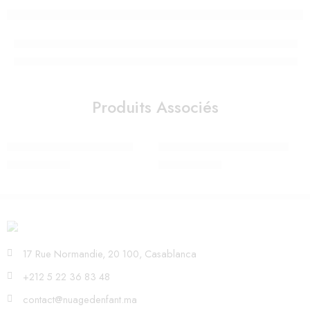
Produits Associés
Sac à langer Gris – Uzturre
SAC A LANGER MARIA BLEU
1.080,00
Dhs
1.080,00
Dhs
17 Rue Normandie, 20 100, Casablanca
+212 5 22 36 83 48
contact@nuagedenfant.ma