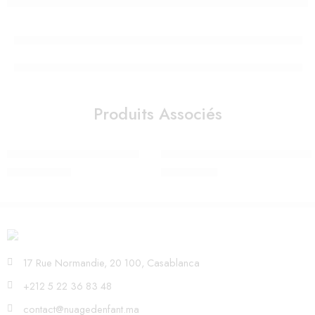
Produits Associés
Sac à langer Rose – Uzturre
Sac à dos à langer Forma Noir S
1.080,00
Dhs
849,00
Dhs
17 Rue Normandie, 20 100, Casablanca
+212 5 22 36 83 48
contact@nuagedenfant.ma