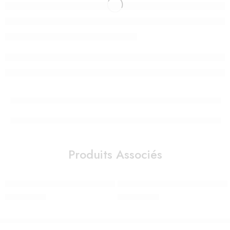
Produits Associés
Veilleuse – Lanterne ReVOLUTION 2.0 – Ocean – Bluetooth, Musi
Sticker mural Forêt renard et anim
980,00
Dhs
290,00
Dhs