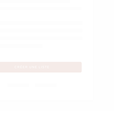
ol – Garden party –
ose – Théophile et
Patachou
CRÉER UNE LISTE
Partager