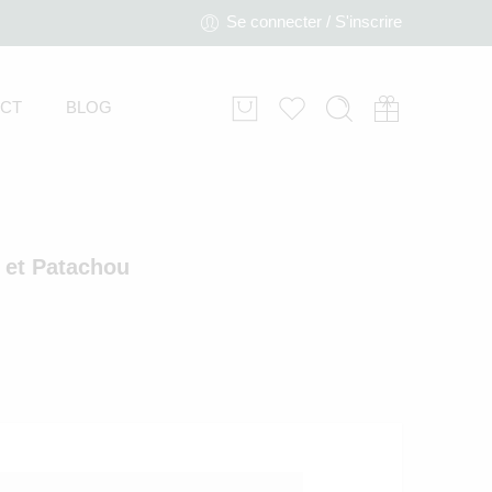
Se connecter / S'inscrire
CT
BLOG
 et Patachou
ombi jersey gaufré