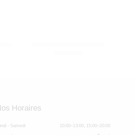
VILAC
rceau
Porteur en métal Vintage crème
SOLDE ÉPUISÉ
1.650,00
Dhs
os Horaires
ndi - Samedi
10:00–13:00, 15:00–20:00