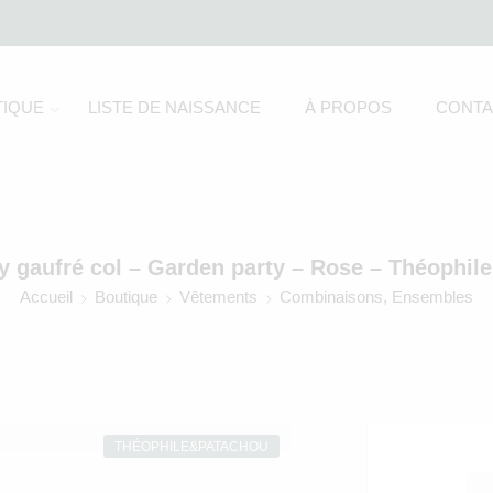
IQUE
LISTE DE NAISSANCE
À PROPOS
CONTA
y gaufré col – Garden party – Rose – Théophile
Accueil
Boutique
Vêtements
Combinaisons, Ensembles
THÉOPHILE&PATACHOU
C