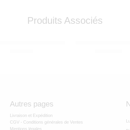
Produits Associés
A
VILAC
Annette Zigzag Pink 6 mois – ki et la
Cheval a bascule avec a
220,00
Dhs
1.250,00
Dhs
Autres pages
N
Livraison et Expédition
Lu
CGV - Conditions générales de Ventes
Mentions légales