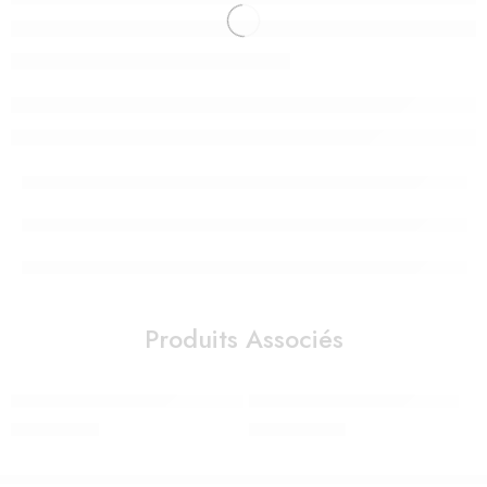
Produits Associés
Culotte Annette Zigzag Pink 6 mois – ki et la
Mobile musical Après la pluie
220,00
Dhs
1.190,00
Dhs