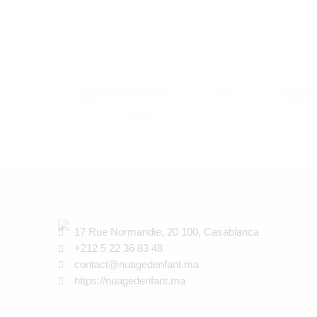
VILAC
MOULIN
TENTE CANADIENNE BLEUE
Mobile
SOLDE 
850,00
Dhs
17 Rue Normandie, 20 100, Casablanca
+212 5 22 36 83 48
contact@nuagedenfant.ma
https://nuagedenfant.ma