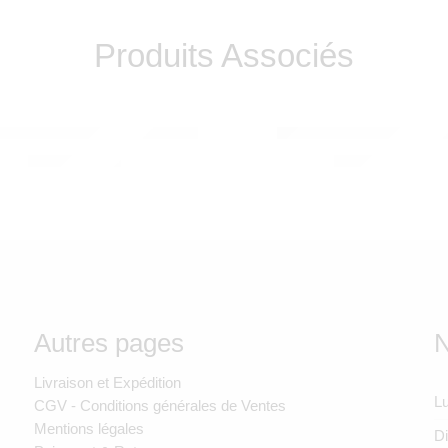
Produits Associés
 ROTY
LUDI
 musical Le Voyage d’Olga
Livre d’éveil Jungle – 
ÉPUISÉ
1.190,00
Dhs
190,00
Dhs
Autres pages
N
Livraison et Expédition
Lu
CGV - Conditions générales de Ventes
Mentions légales
D