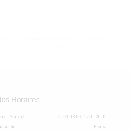
VILAC
Ludi
Dînette musicale métal, ARC-EN-CIEL – AND
SOLDE ÉPUISÉ
490,00
Dhs
os Horaires
ndi - Samedi
10:00–13:00, 15:00–20:00
imanche
Fermé