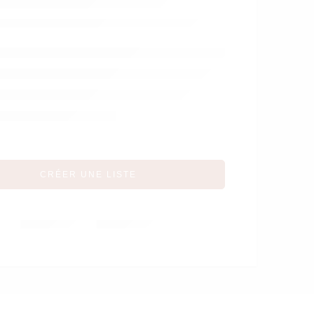
gaufré volant en
voire – Théophile &
Patachou
CRÉER UNE LISTE
Partager