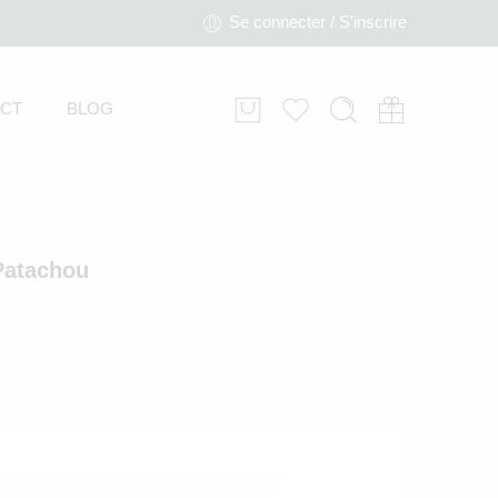
Se connecter / S'inscrire
CT
BLOG
 Patachou
Combi en jersey