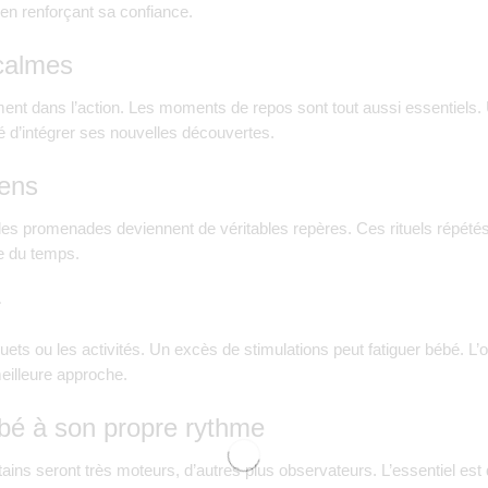
en renforçant sa confiance.
calmes
ent dans l’action. Les moments de repos sont tout aussi essentiels.
 d’intégrer ses nouvelles découvertes.
iens
es promenades deviennent de véritables repères. Ces rituels répétés 
e du temps.
r
jouets ou les activités. Un excès de stimulations peut fatiguer bébé. L’
meilleure approche.
é à son propre rythme
ins seront très moteurs, d’autres plus observateurs. L’essentiel est 