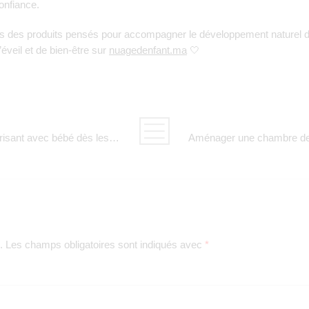
confiance.
ns des produits pensés pour accompagner le développement naturel d
éveil et de bien-être sur
nuagedenfant.ma
🤍
Créer un lien d’attachement sécurisant avec bébé dès les premiers jours
.
Les champs obligatoires sont indiqués avec
*