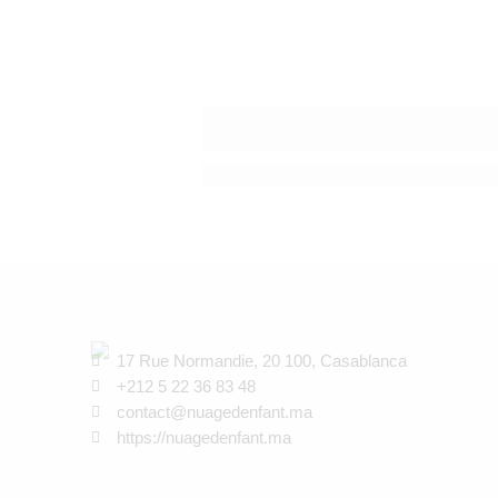
Anticiper la rentrée de septembre e
17 Rue Normandie, 20 100, Casablanca
+212 5 22 36 83 48
contact@nuagedenfant.ma
https://nuagedenfant.ma