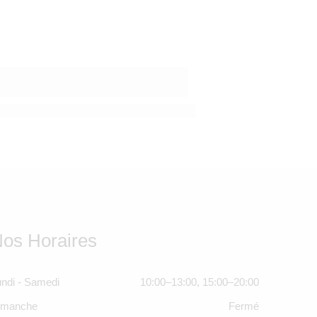
r
n premier appareil photo cet été ?
 sel et chlore : protéger et apaiser la peau de bébé en juillet
os Horaires
ndi - Samedi
10:00–13:00, 15:00–20:00
imanche
Fermé