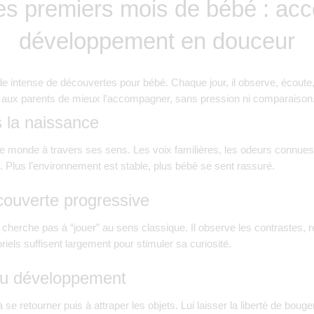
es premiers mois de bébé : ac
développement en douceur
e intense de découvertes pour bébé. Chaque jour, il observe, écoute
ux parents de mieux l’accompagner, sans pression ni comparaison
 la naissance
 monde à travers ses sens. Les voix familières, les odeurs connues e
. Plus l’environnement est stable, plus bébé se sent rassuré.
écouverte progressive
herche pas à “jouer” au sens classique. Il observe les contrastes, ré
iels suffisent largement pour stimuler sa curiosité.
u développement
 se retourner puis à attraper les objets. Lui laisser la liberté de bou