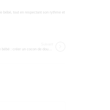
e bébé, tout en respectant son rythme et
Suivant
Aménager une chambre de bébé : créer un cocon de douceur et de sérénité