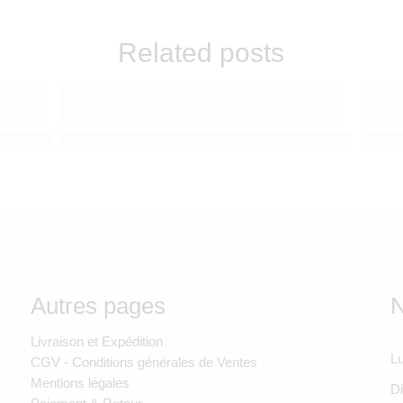
Related posts
n juillet : préparer la première séparation de bébé en douceu
Vacances à hauteur d'enfant : pourquoi lui offrir so
Sable,
Autres pages
N
Livraison et Expédition
Lu
CGV - Conditions générales de Ventes
Mentions légales
D