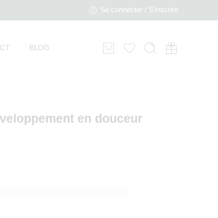
Se connecter / S'inscrire
CT
BLOG
éveloppement en douceur