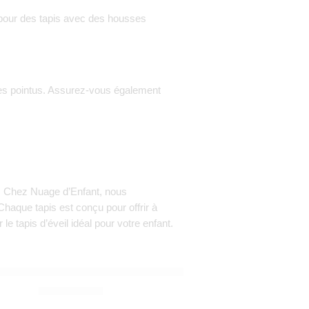
z pour des tapis avec des housses
les pointus. Assurez-vous également
é. Chez Nuage d’Enfant, nous
aque tapis est conçu pour offrir à
 le tapis d’éveil idéal pour votre enfant.
Y&GO
Play&Go
tapis puzzle, boîte de rangement & mini maison – Marelle –
1.100,00
Dhs