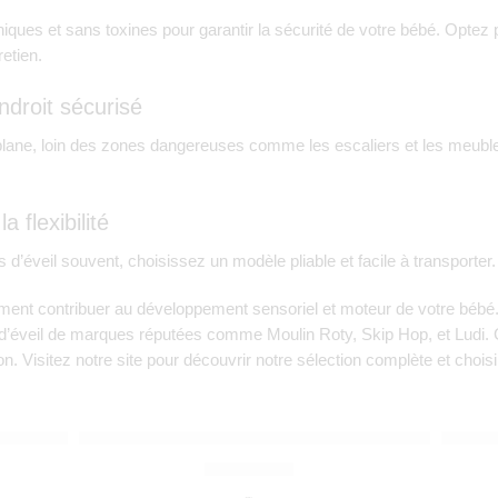
niques et sans toxines pour garantir la sécurité de votre bébé. Opte
retien.
endroit sécurisé
e plane, loin des zones dangereuses comme les escaliers et les meub
a flexibilité
 d’éveil souvent, choisissez un modèle pliable et facile à transporter.
dement contribuer au développement sensoriel et moteur de votre béb
’éveil de marques réputées comme Moulin Roty, Skip Hop, et Ludi. Ch
on. Visitez notre site pour découvrir notre sélection complète et choisir
PLAY&GO
PLA
e la girafe
Soo tapis de jeu & panier à jouets – fairyworld – 
Tiloo 
690,00
Dhs