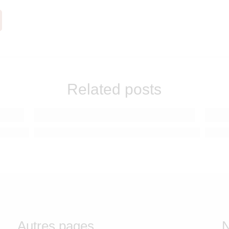
Related posts
n juillet : préparer la première séparation de bébé en douceu
Vacances à hauteur d'enfant : pourquoi lui offrir so
Sable,
Autres pages
N