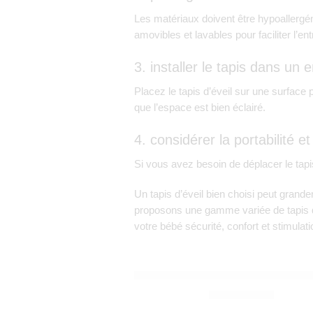
Les matériaux doivent être hypoallergé
amovibles et lavables pour faciliter l’ent
3. installer le tapis dans un 
Placez le tapis d’éveil sur une surfac
que l’espace est bien éclairé.
4. considérer la portabilité et l
Si vous avez besoin de déplacer le tapis
Un tapis d’éveil bien choisi peut gran
proposons une gamme variée de tapis d
votre bébé sécurité, confort et stimulati
SOPHIE LA GIRAFE
Tapis d’éveil 2 en 1 Reverso Sophi
1.000,00
Dhs