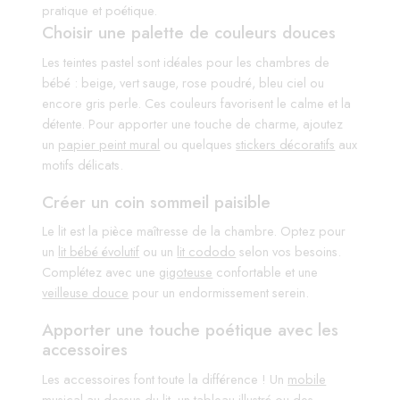
pratique et poétique.
Choisir une palette de couleurs douces
Les teintes pastel sont idéales pour les chambres de
bébé : beige, vert sauge, rose poudré, bleu ciel ou
encore gris perle. Ces couleurs favorisent le calme et la
détente. Pour apporter une touche de charme, ajoutez
un
papier peint mural
ou quelques
stickers décoratifs
aux
motifs délicats.
Créer un coin sommeil paisible
Le lit est la pièce maîtresse de la chambre. Optez pour
un
lit bébé évolutif
ou un
lit cododo
selon vos besoins.
Complétez avec une
gigoteuse
confortable et une
veilleuse douce
pour un endormissement serein.
Apporter une touche poétique avec les
accessoires
Les accessoires font toute la différence ! Un
mobile
musical
au-dessus du lit, un
tableau illustré
ou des