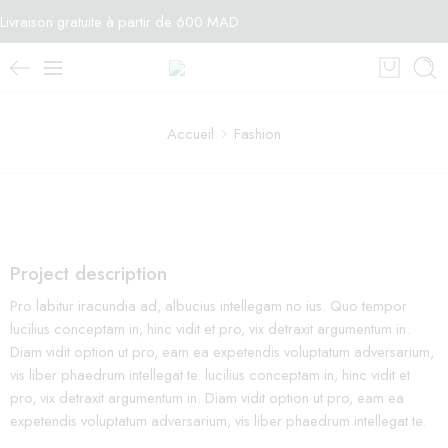
Livraison gratuite à partir de 600 MAD
Accueil
Fashion
Project description
Pro labitur iracundia ad, albucius intellegam no ius. Quo tempor
lucilius conceptam in, hinc vidit et pro, vix detraxit argumentum in.
Diam vidit option ut pro, eam ea expetendis voluptatum adversarium,
vis liber phaedrum intellegat te. lucilius conceptam in, hinc vidit et
pro, vix detraxit argumentum in. Diam vidit option ut pro, eam ea
expetendis voluptatum adversarium, vis liber phaedrum intellegat te.