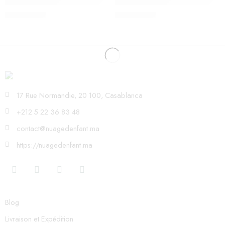
Dînette musicale métal, ARC-EN-CIEL – ANDY WESTFACE
Dînette musicale métal, Iceland –
SOLDE ÉPUISÉ
SOLDE ÉPUISÉ
490,00
Dhs
490,00
Dhs
17 Rue Normandie, 20 100, Casablanca
+212 5 22 36 83 48
contact@nuagedenfant.ma
https://nuagedenfant.ma
Blog
Livraison et Expédition