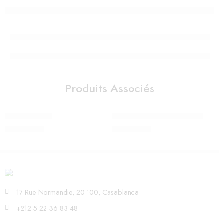
Produits Associés
Jour de récolte
TENTE CANADIENNE BLEUE
450,00
Dhs
850,00
Dhs
17 Rue Normandie, 20 100, Casablanca
+212 5 22 36 83 48