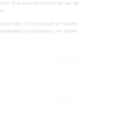
home
. Que vous recherchiez un sac de
bé.
es avec bébé. En choisissant un modèle
agedenfant.ma
et préparez vos sorties
Y&GO
angement mural & sac – dino – Play&Go
340,00
Dhs
EX
-gobelet pour siège auto – Cybex
400,00
Dhs