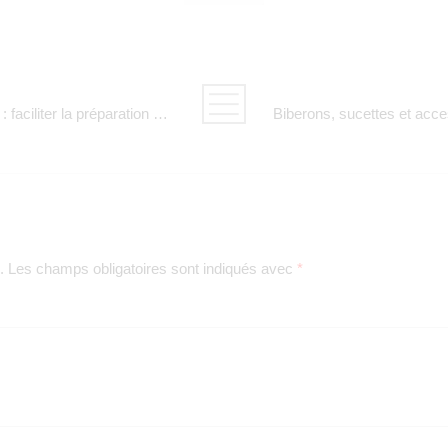
Chauffe-biberons et stérilisateurs : faciliter la préparation des repas pour bébé
.
Les champs obligatoires sont indiqués avec
*