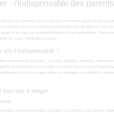
er : l’indispensable des paren
tiel pour les parents, que ce soit pour une sortie rapide ou une journ
de transporter tout le nécessaire pour prendre soin de bébé en toute 
anger et de sacs de maternité adaptés à tous les besoins. Découvre
dèle qui vous conviendra le mieux.
 est-il indispensable ?
rter une multitude d’articles : couches, lingettes, biberons, vêtement
aniser et transporter tout ce dont vous avez besoin, tout en gardant
r modernes sont conçus pour allier fonctionnalité et esthétisme, dev
n bon sac à langer
imisé
amment de compartiments pour organiser vos affaires. Les poches déd