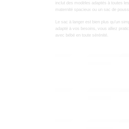
inclut des modèles adaptés à toutes 
maternité spacieux ou un sac de pousse
Le sac à langer est bien plus qu’un sim
adapté à vos besoins, vous alliez pratic
avec bébé en toute sérénité.
DOOMOO
SAC À LANGER FLUFFY CORD
990,00
Dhs
DOOMOO
SAC À LANGER FLUFFY PINK 
990,00
Dhs
CYBEX
Sac à langer Priam – Deep black
2.800,00
Dhs