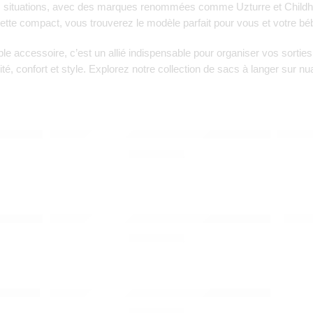
les situations, avec des marques renommées comme
Uzturre
et
Child
tte compact, vous trouverez le modèle parfait pour vous et votre bé
ple accessoire, c’est un allié indispensable pour organiser vos sorti
ité, confort et style. Explorez notre collection de sacs à langer sur
nu
PLAY&GO
PLA
UROY SAND – DOOMOO
Toto rangement mural & sac – ours – Play&Go
Toto r
340,00
Dhs
PLAY&GO
CYB
– DOOMOO
Toto rangement mural & sac – lapin – Play&Go
Porte
340,00
Dhs
PLAY&GO
 – Cybex
Toto rangement mural & sac – licorne – Play&Go
340,00
Dhs