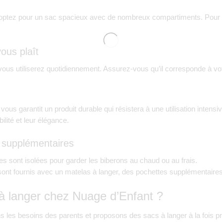
optez pour un sac spacieux avec de nombreux compartiments. Pour l
ous plaît
ous utiliserez quotidiennement. Assurez-vous qu’il corresponde à votr
é vous garantit un produit durable qui résistera à une utilisation int
ilité et leur élégance.
és supplémentaires
s sont isolées pour garder les biberons au chaud ou au frais.
sont fournis avec un matelas à langer, des pochettes supplémentaire
 à langer chez Nuage d’Enfant ?
es besoins des parents et proposons des sacs à langer à la fois prat